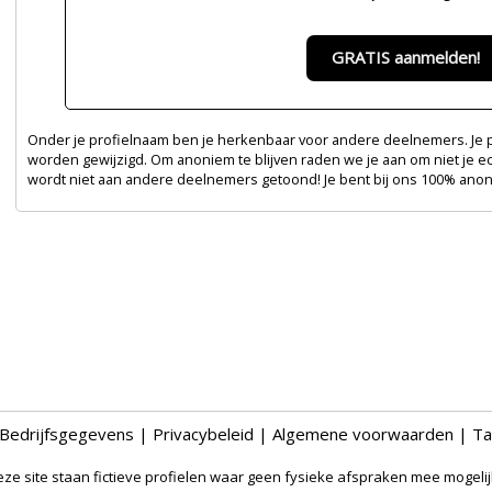
GRATIS aanmelden!
Onder je profielnaam ben je herkenbaar voor andere deelnemers. Je pr
worden gewijzigd. Om anoniem te blijven raden we je aan om niet je e
wordt niet aan andere deelnemers getoond! Je bent bij ons 100% ano
Bedrijfsgegevens
|
Privacybeleid
|
Algemene voorwaarden
|
Ta
ze site staan fictieve profielen waar geen fysieke afspraken mee mogelijk