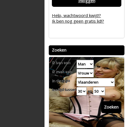
Inloggen
Help, wachtwoord kwijt!?
Ik ben nog geen gratis lid!?
Zoeken
Ik ben een
Ik zoek een
In de regio
leeftijd tussen
en
Zoeken