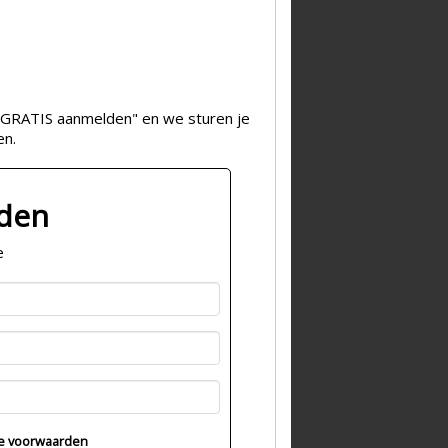
op "GRATIS aanmelden" en we sturen je
en.
lden
e
e voorwaarden